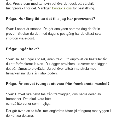
det. Precis som med tamsvin behövs det dock ett särskilt
trikinprovskit för det. Vänligen
kontakta oss
för beställning.
Fråga: Hur lång tid tar det tills jag har provsvaret?
Svar: Labbet är snabba. De gör analysen samma dag de får in
provet. Skickar du det med dagens postgång har du oftast svar
imorgon via e-post.
Fråga: Ingår frakt?
Svar: Ja. Allt ingår i priset, även frakt. I trikinprovet du beställer får
du ett förfrankerat kuvert. Du lägger provbiten i kuvertet och lägger
det på närmaste brevlåda. Du behöver alltså inte strula med
frimärken när du står i slaktboden.
Fråga: Är provet tvunget att vara från frambenets muskel?
Svar: Provet ska helst tas från framläggen, dvs nedre delen av
frambenet. Det skall vara kött
och så lite senor som möjligt.
Det går även att ta från mellangärdets fäste (diafragma) mot ryggen i
de köttiga delarna.