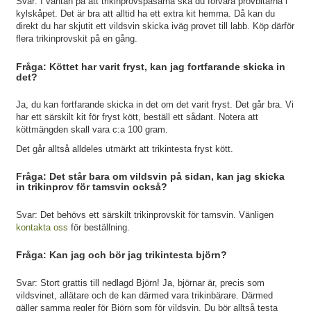
Svar: I väntan på att trikinprovspåsarna ska du förvara provbitarna i
kylskåpet. Det är bra att alltid ha ett extra kit hemma. Då kan du
direkt du har skjutit ett vildsvin skicka iväg provet till labb. Köp därför
flera trikinprovskit på en gång.
Fråga: Köttet har varit fryst, kan jag fortfarande skicka in
det?
Ja, du kan fortfarande skicka in det om det varit fryst. Det går bra. Vi
har ett särskilt kit för fryst kött, beställ ett sådant. Notera att
köttmängden skall vara c:a 100 gram.
Det går alltså alldeles utmärkt att trikintesta fryst kött.
Fråga: Det står bara om vildsvin på sidan, kan jag skicka
in trikinprov för tamsvin också?
Svar: Det behövs ett särskilt trikinprovskit för tamsvin. Vänligen
kontakta oss
för beställning.
Fråga: Kan jag och bör jag trikintesta björn?
Svar: Stort grattis till nedlagd Björn! Ja, björnar är, precis som
vildsvinet, allätare och de kan därmed vara trikinbärare. Därmed
gäller samma regler för Björn som för vildsvin. Du bör alltså testa