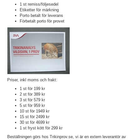
1 st remiss/följesedel
Etiketter för märkning
Porto betalt för leverans
Förbetalt porto för provet
Priser, inkl moms och frakt:
1 st för 199 kr
2 st för 389 kr
3 st för 579 kr
5 st för 959 kr
10 st för 1949 kr
15 st för 2499 kr
30 st för 4699 kr
1 st fryst kött för 299 kr
Beställningen görs hos Trikinprov.se, vi är en extern leverantör av